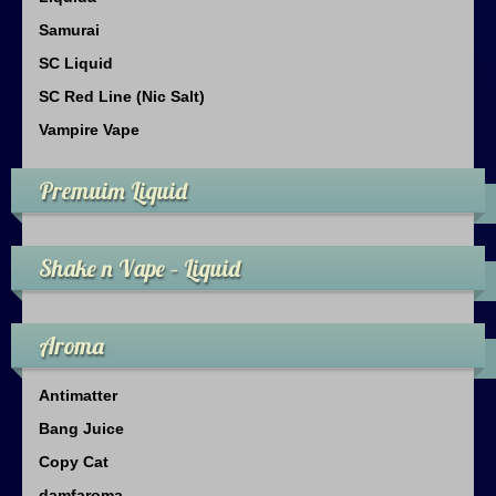
Samurai
SC Liquid
SC Red Line (Nic Salt)
Vampire Vape
Premuim Liquid
Shake n Vape – Liquid
Aroma
Antimatter
Bang Juice
Copy Cat
damfaroma