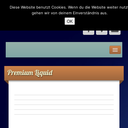
Diese Website benutzt Cookies. Wenn du die Website weiter nutzt
Dampfer Eck – Neumünster
gehen wir von deinem Einverständnis aus.
OK
Home
Speisekarte
Premium Liquid
Liquid
Premium Liquid
Shake n Vape
Aroma