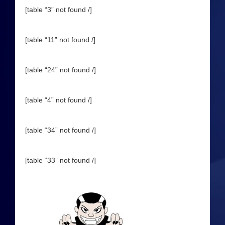
Dampfer Infos
[table “3” not found /]
Infos & Downloads
[table “11” not found /]
Impressum
[table “24” not found /]
Datenschutz
[table “4” not found /]
Datenschutzerklärung
[table “34” not found /]
Data Access Request
Sicherheitshinweise
[table “33” not found /]
Kontakt