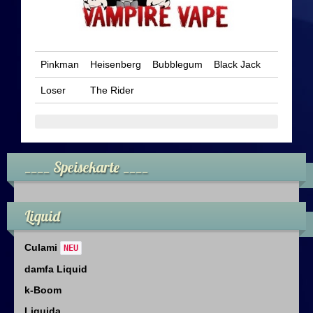
Pinkman
Heisenberg
Bubblegum
Black Jack
Loser
The Rider
____ Speisekarte ____
Liquid
Culami
NEU
damfa Liquid
k-Boom
Liquida