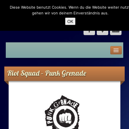
Diese Website benutzt Cookies. Wenn du die Website weiter nutzt
Dampfer Eck – Neumünster
gehen wir von deinem Einverständnis aus.
OK
Home
Speisekarte
Riot Squad – Punk Grenade
Liquid
Premium Liquid
Shake n Vape
Aroma