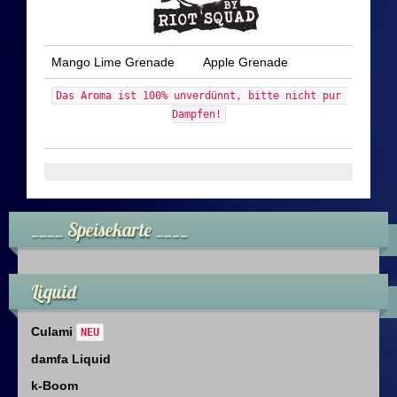
Dampfer Infos
Infos & Downloads
Mango Lime Grenade
Apple Grenade
Das Aroma ist 100% unverdünnt, bitte nicht pur 
Impressum
Dampfen!
Datenschutz
Datenschutzerklärung
____ Speisekarte ____
Data Access Request
Sicherheitshinweise
Liquid
Culami
Kontakt
NEU
damfa Liquid
k-Boom