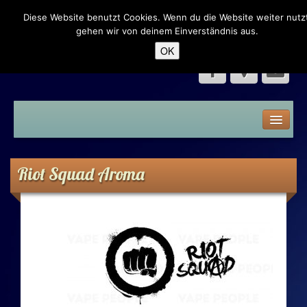
Diese Website benutzt Cookies. Wenn du die Website weiter nutzt
Dampfer Eck – Neumünster
gehen wir von deinem Einverständnis aus.
OK
Home
Speisekarte
Riot Squad Aroma
Liquid
Premium Liquid
Shake n Vape
Aroma