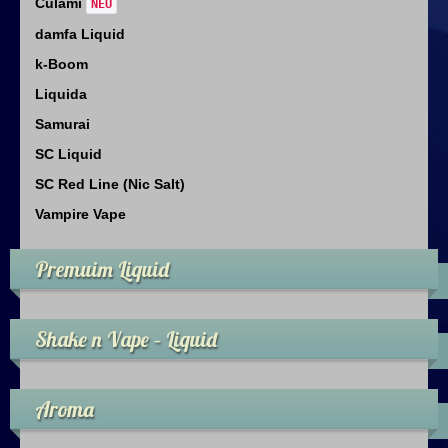
Culami
NEU
damfa Liquid
k-Boom
Liquida
Samurai
SC Liquid
SC Red Line (Nic Salt)
Vampire Vape
Premuim Liquid
Shake n Vape – Liquid
Aroma