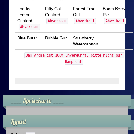
Dampfer Infos
Loaded
Fifty Cal
Forest Froot
Boom Berry
Lemon
Custard
Out
Pie
Infos & Downloads
Custard
Abverkauf
Abverkauf
Abverkauf
Abverkauf
Impressum
Blue Burst
Bubble Gun
Strawberry
Watercannon
Datenschutz
Das Aroma ist 100% unverdünnt, bitte nicht pur 
Dampfen!
Datenschutzerklärung
Data Access Request
Sicherheitshinweise
____ Speisekarte ____
Kontakt
Liquid