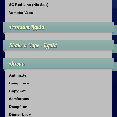
SC Red Line (Nic Salt)
Vampire Vape
Premuim Liquid
Shake n Vape – Liquid
Aroma
Antimatter
Bang Juice
Copy Cat
damfaroma
Dampflion
Dinner Lady