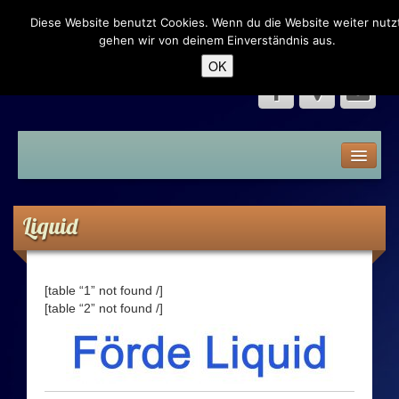
Diese Website benutzt Cookies. Wenn du die Website weiter nutzt
Dampfer Eck – Neumünster
gehen wir von deinem Einverständnis aus.
OK
Home
Speisekarte
Liquid
Liquid
Premium Liquid
[table “1” not found /]
[table “2” not found /]
Shake n Vape
Aroma