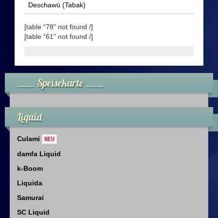
Deschawü (Tabak)
Dampfer Infos
[table “78” not found /]
Infos & Downloads
[table “61” not found /]
Impressum
____ Speisekarte ____
Datenschutz
Datenschutzerklärung
Liquid
Data Access Request
Culami
NEU
damfa Liquid
Sicherheitshinweise
k-Boom
Kontakt
Liquida
Samurai
SC Liquid