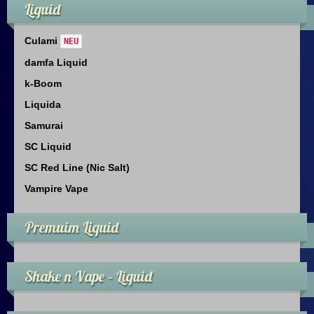
Liquid
Dampfer Infos
Culami
NEU
Infos & Downloads
damfa Liquid
Impressum
k-Boom
Liquida
Datenschutz
Samurai
SC Liquid
Datenschutzerklärung
SC Red Line (Nic Salt)
Data Access Request
Vampire Vape
Premuim Liquid
Sicherheitshinweise
Kontakt
Shake n Vape – Liquid