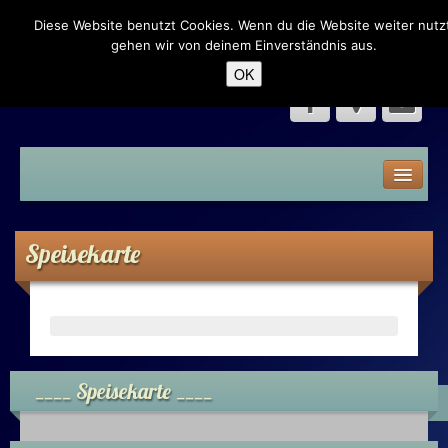
Diese Website benutzt Cookies. Wenn du die Website weiter nutzt
Dampfer Eck – Neumünster
gehen wir von deinem Einverständnis aus.
OK
Home
Speisekarte
Speisekarte
Liquid
Premium Liquid
Shake n Vape
____ Speisekarte ____
Aroma