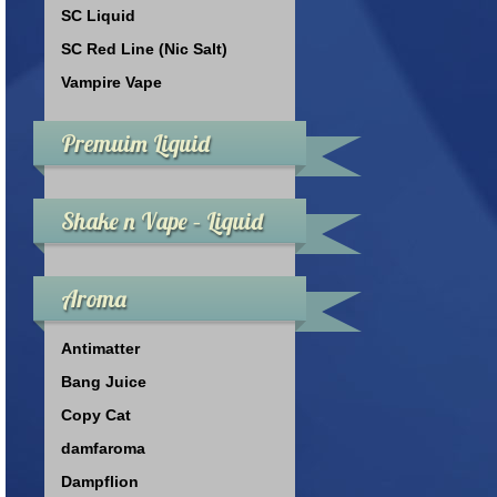
SC Liquid
SC Red Line (Nic Salt)
Vampire Vape
Premuim Liquid
Shake n Vape – Liquid
Aroma
Antimatter
Bang Juice
Copy Cat
damfaroma
Dampflion