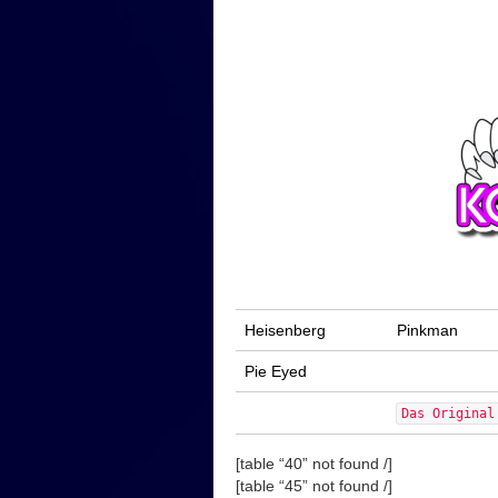
Heisenberg
Pinkman
Pie Eyed
Das Original
[table “40” not found /]
[table “45” not found /]