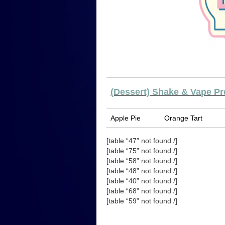
(Dessert) Shake & Vape P
Apple Pie
Orange Tart
[table “47” not found /]
[table “75” not found /]
[table “58” not found /]
[table “48” not found /]
[table “40” not found /]
[table “68” not found /]
[table “59” not found /]