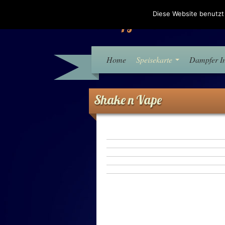
Diese Website benutzt
Dampfer Eck – Neum
Home
Speisekarte
Dampfer I
Shake n Vape