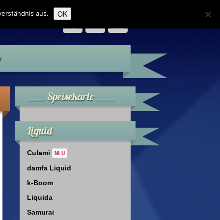
OK
erständnis aus.
t
____ Speisekarte ____
Liquid
Culami
NEU
damfa Liquid
k-Boom
Liquida
Samurai