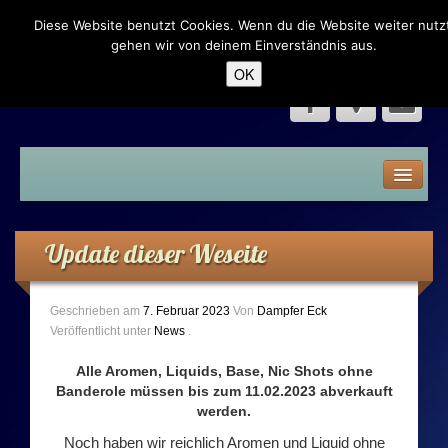
Diese Website benutzt Cookies. Wenn du die Website weiter nutzt
Dampfer Eck – Neumünster
gehen wir von deinem Einverständnis aus.
OK
Home
Speisekarte
Update dieser Weseite
Liquid
Geschrieben am
7. Februar 2023
Von
Dampfer Eck
Premium Liquid
Veröffentlicht unter
News
.
Shake n Vape
Alle Aromen,
Liquids, Base, Nic Shots
ohne
Banderole müssen bis zum 11.02.2023 abverkauft
werden.
Aroma
Noch haben wir reichlich Aromen und Liquid ohne