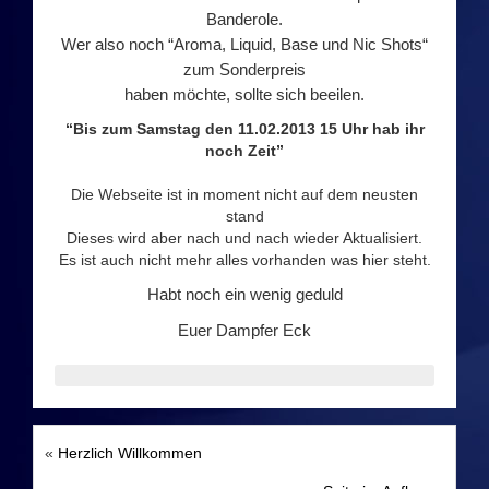
Dampfer Infos
Banderole.
Wer also noch
“
Aroma, Liquid, Base und
Nic
Shots
“
zum Sonderpreis
Infos & Downloads
haben möchte, sollte sich beeilen.
Impressum
“Bis zum Samstag den 11.02.2013 15 Uhr hab ihr
noch Zeit”
Datenschutz
Die Webseite ist in moment nicht auf dem neusten
stand
Dieses wird aber nach und nach wieder Aktualisiert.
Datenschutzerklärung
Es ist auch nicht mehr alles vorhanden was hier steht.
Data Access Request
Habt noch ein wenig geduld
Euer Dampfer Eck
Sicherheitshinweise
Kontakt
«
Herzlich Willkommen