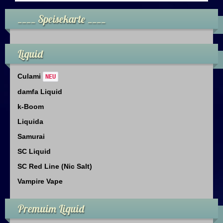
____ Speisekarte ____
Liquid
Culami
NEU
damfa Liquid
k-Boom
Liquida
Samurai
SC Liquid
SC Red Line (Nic Salt)
Vampire Vape
Premuim Liquid