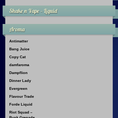
Shake n Vape – Liquid
Aroma
Antimatter
Bang Juice
Copy Cat
damfaroma
Dampflion
Dinner Lady
Evergreen
Flavour Trade
Forde Liquid
Riot Squad –
Punk Grenade